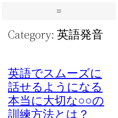
Skip
to
content
Category:
英語発音
英語でスムーズに
話せるようになる
本当に大切な○○の
訓練方法とは？