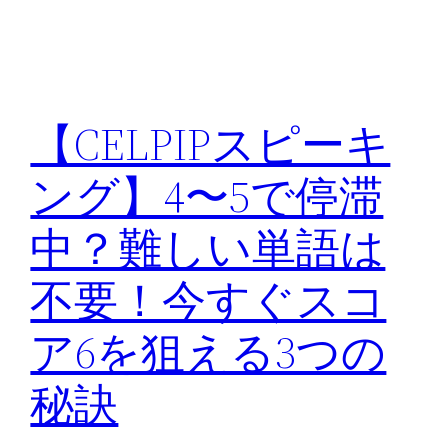
【CELPIPスピーキ
ング】4〜5で停滞
中？難しい単語は
不要！今すぐスコ
ア6を狙える3つの
秘訣