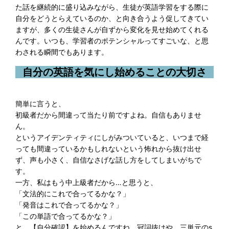
た話を継続的に盛り込みながら、生徒が英語学習をする際に
自分をどうとらえているのか、と向き合うよう促してきてい
ますが、多くの生徒さんが自ずから変化を見せ始めてくれる
んです。いつも、学習者のポテンシャルってすごいな、と思
わされる瞬間でもあります。
自分の英語を気にし始めることの大切さ
簡単に言うと、
初級者だから間違って当たり前ですよね。自信もありませ
ん。
というアイデンティティにしがみついていると、いつまで経
っても間違っているかもしれないという怖れから抜け出せ
ず、声も小さく、自信なさげな話し方をしてしまいがちで
す。
一方、私はもう中上級者だから…と思うと、
「文法的にこれで合ってるかな？」
「発音はこれで合ってるかな？」
「この単語で合ってるかな？」
と、【自分確認】を始めるんですね。冠詞抜けや、三単元のs