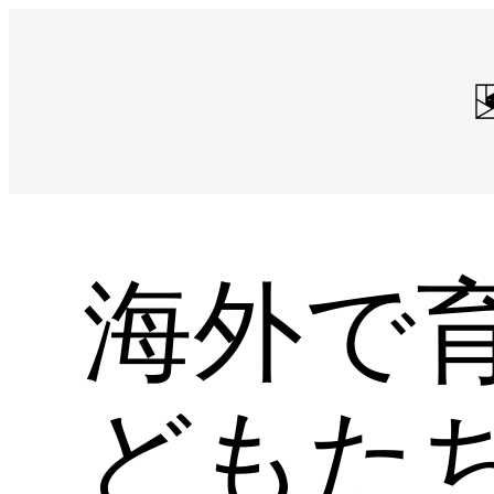
Skip
to
content
海外で
どもた