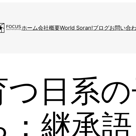
ホーム
会社概要
World Soran!
ブログ
お問い合
育つ日系の
ち：継承語