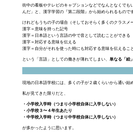
街中の看板やテレビのキャプションなどでなんとなくでも
んだ」と、漢字学習の『第二段階』から始められるもので
けれどもうちの子の場合（そしておそらく多くのクラスメ
漢字＝意味を持った記号
漢字＝日本語という言語の中で音として読むことができる
漢字＝対応する意味を伝える
漢字＝自分がそれを使った時にも対応する意味を伝えるこ
という「言語」としての働きが薄れてしまい、
単なる「絵
現地の日本語学校には、多くの子が２歳くらいから通い始
私が見てきた限りだと、
・小学校入学時（つまり小学校自体に入学しない）
・小学校３〜４年生あたり
・中学校入学時（つまり中学校自体に入学しない）
が多かったように思います。