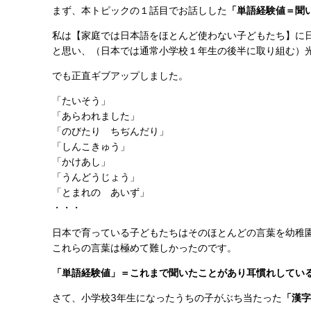
まず、本トピックの１話目でお話しした
「単語経験値＝聞
私は【家庭では日本語をほとんど使わない子どもたち】に
と思い、（日本では通常小学校１年生の後半に取り組む）
でも正直ギブアップしました。
「たいそう」
「あらわれました」
「のびたり ちぢんだり」
「しんこきゅう」
「かけあし」
「うんどうじょう」
「とまれの あいず」
・・・
日本で育っている子どもたちはそのほとんどの言葉を幼稚
これらの言葉は極めて難しかったのです。
「単語経験値」＝これまで聞いたことがあり耳慣れしてい
さて、小学校3年生になったうちの子がぶち当たった
「漢