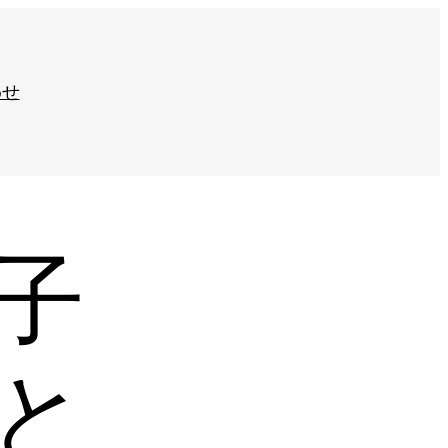
わせ
子
と