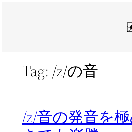
Skip
to
content
Tag:
/z/の音
/z/音の発音