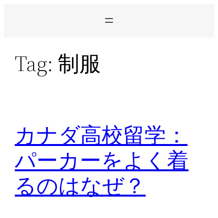
Skip
to
content
Tag:
制服
カナダ高校留学：
パーカーをよく着
るのはなぜ？