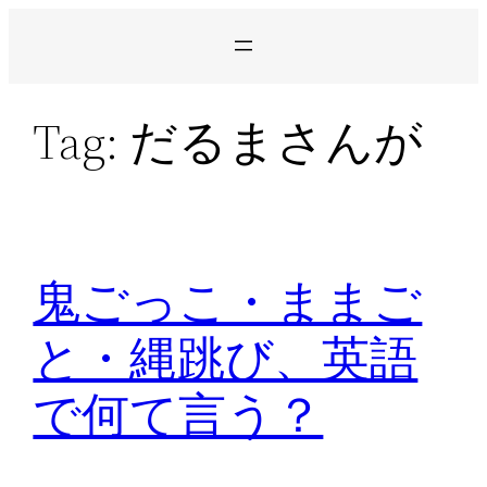
Skip
to
content
Tag:
だるまさんが
鬼ごっこ・ままご
と・縄跳び、英語
で何て言う？