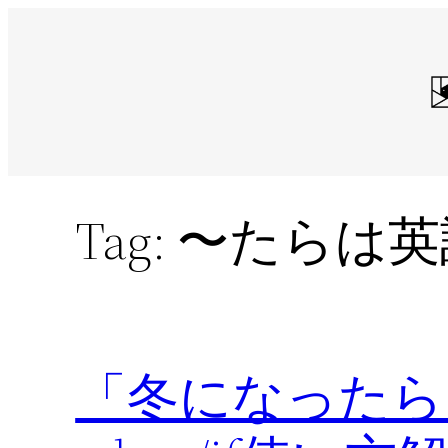
Skip
to
content
Tag:
〜たらは英
「冬になったら」は