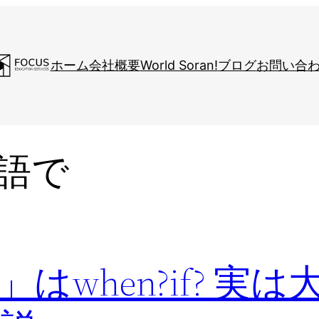
ホーム
会社概要
World Soran!
ブログ
お問い合
語で
when?if? 実